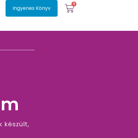
0
Ingyenes Könyv
om
 készült,