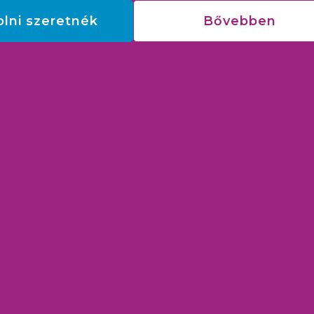
olni szeretnék
Bővebben