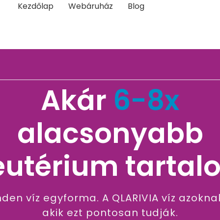
Kezdőlap
Webáruház
Blog
Akár
6-8x
alacsonyabb
eutérium tartal
en víz egyforma. A QLARIVIA víz azoknak
akik ezt pontosan tudják.